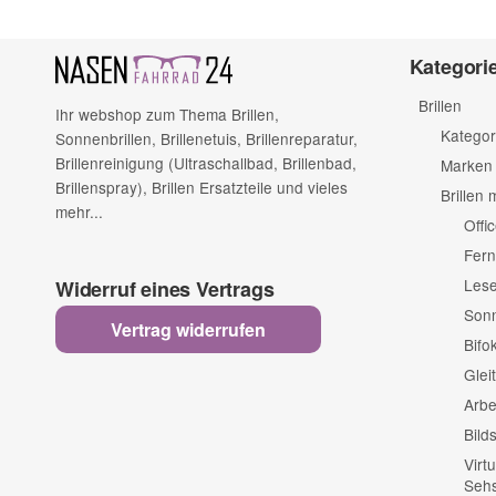
Kategori
Brillen
Ihr webshop zum Thema Brillen,
Kategor
Sonnenbrillen, Brillenetuis, Brillenreparatur,
Brillenreinigung (Ultraschallbad, Brillenbad,
Marken
Brillenspray), Brillen Ersatzteile und vieles
Brillen 
mehr...
Offic
Fern
Lese
Widerruf eines Vertrags
Sonn
Vertrag widerrufen
Bifok
Gleit
Arbe
Bild
Virtu
Sehs