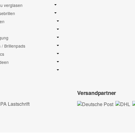
neu verglasen
sebrillen
sen
igung
/ Brillenpads
cs
deen
Versandpartner