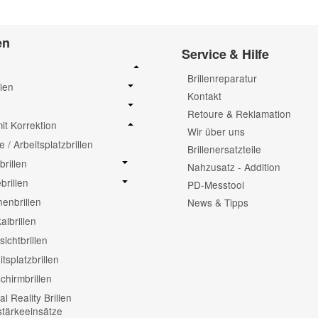
en
Service & Hilfe
Brillenreparatur
ien
Kontakt
Retoure & Reklamation
mit Korrektion
Wir über uns
e / Arbeitsplatzbrillen
Brillenersatzteile
brillen
Nahzusatz - Addition
brillen
PD-Messtool
enbrillen
News & Tipps
albrillen
sichtbrillen
itsplatzbrillen
schirmbrillen
al Reality Brillen
tärkeeinsätze