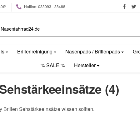
40€*
Hotline: 033093 - 38488
uis
Brillenreinigung
Nasenpads / Brillenpads
Gre
% SALE %
Hersteller
n Sehstärkeeinsätze (4)
y Brillen Sehstärkeeinsätze wissen sollten.