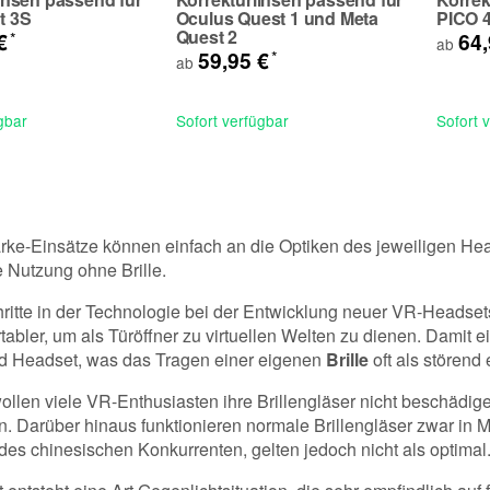
t 3S
Oculus Quest 1 und Meta
PICO 4
Quest 2
*
 €
64
ab
*
59,95 €
ab
gbar
Sofort verfügbar
Sofort 
rke-Einsätze können einfach an die Optiken des jeweiligen H
Nutzung ohne Brille.
hritte in der Technologie bei der Entwicklung neuer VR-Headse
tabler, um als Türöffner zu virtuellen Welten zu dienen. Damit
d Headset, was das Tragen einer eigenen
Brille
oft als störend
wollen viele VR-Enthusiasten ihre Brillengläser nicht beschädig
n. Darüber hinaus funktionieren normale Brillengläser zwar in
 des chinesischen Konkurrenten, gelten jedoch nicht als optimal