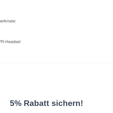
merkmale:
 VR-Headset