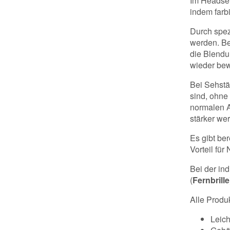
Im Headset 
indem farb
Durch spez
werden. Be
die Blendu
wieder be
Bei Sehstä
sind, ohne
normalen A
stärker we
Es gibt ber
Vorteil für
Bei der ind
(
Fernbrille
Alle Produ
Leich