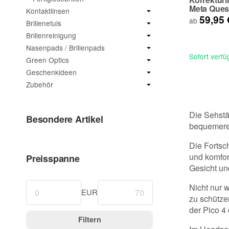
Meta Ques
Kontaktlinsen
59,95
ab
Brillenetuis
Brillenreinigung
Nasenpads / Brillenpads
Sofort verfü
Green Optics
Geschenkideen
Zubehör
Die Sehstä
Besondere Artikel
bequemere 
Die Fortsc
und komfor
Preisspanne
Gesicht un
Nicht nur 
EUR
zu schütze
der Pico 4
Filtern