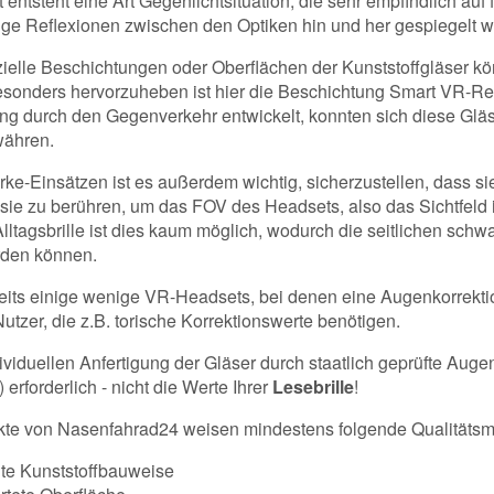
entsteht eine Art Gegenlichtsituation, die sehr empfindlich auf
ige Reflexionen zwischen den Optiken hin und her gespiegelt 
ielle Beschichtungen oder Oberflächen der Kunststoffgläser kö
sonders hervorzuheben ist hier die Beschichtung Smart VR-Refl
ng durch den Gegenverkehr entwickelt, konnten sich diese Gl
währen.
rke-Einsätzen ist es außerdem wichtig, sicherzustellen, dass si
 sie zu berühren, um das FOV des Headsets, also das Sichtfeld i
lltagsbrille ist dies kaum möglich, wodurch die seitlichen schw
rden können.
eits einige wenige VR-Headsets, bei denen eine Augenkorrektion 
 Nutzer, die z.B. torische Korrektionswerte benötigen.
ividuellen Anfertigung der Gläser durch staatlich geprüfte Augen
) erforderlich - nicht die Werte Ihrer
Lesebrille
!
kte von Nasenfahrad24 weisen mindestens folgende Qualitätsm
te Kunststoffbauweise