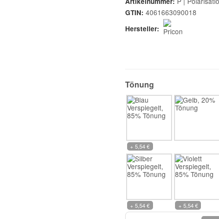
P | Polarisati
Artikelnummer:
4061663090018
GTIN:
Hersteller:
Tönung
+ 5,54 €
+ 5,54 €
+ 5,54 €