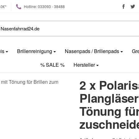
40€*
Hotline: 033093 - 38488
uis
Brillenreinigung
Nasenpads / Brillenpads
Gre
% SALE %
Hersteller
2 x Polari
Plangläser
Tönung für
zuschneid