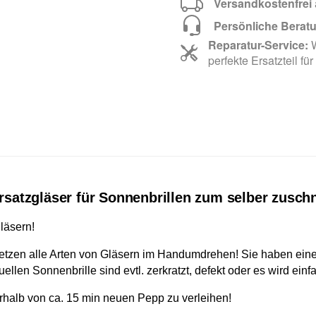
Versandkostenfrei
Persönliche Berat
Reparatur-Service:
W
perfekte Ersatzteil für
 Ersatzgläser für Sonnenbrillen zum selber zusc
läsern!
rsetzen alle Arten von Gläsern im Handumdrehen! Sie haben ei
llen Sonnenbrille sind evtl. zerkratzt, defekt oder es wird einf
nerhalb von ca. 15 min neuen Pepp zu verleihen!