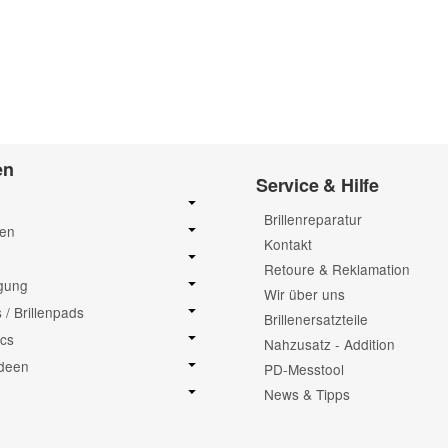
en
Service & Hilfe
Brillenreparatur
sen
Kontakt
Retoure & Reklamation
igung
Wir über uns
/ Brillenpads
Brillenersatzteile
cs
Nahzusatz - Addition
deen
PD-Messtool
News & Tipps