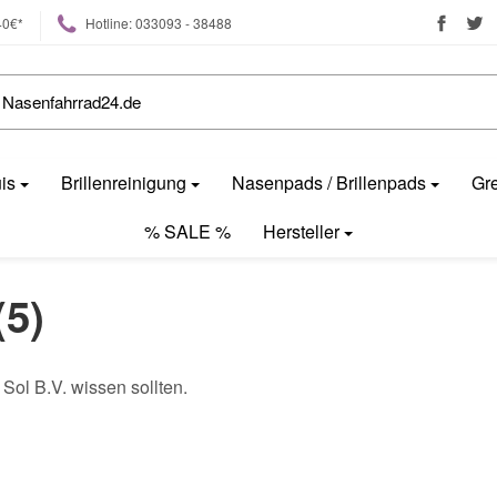
40€*
Hotline: 033093 - 38488
uis
Brillenreinigung
Nasenpads / Brillenpads
Gre
% SALE %
Hersteller
(5)
ol B.V. wissen sollten.