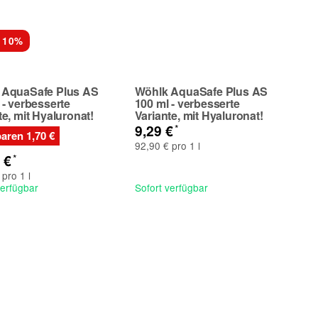
 10%
 AquaSafe Plus AS
Wöhlk AquaSafe Plus AS
 - verbesserte
100 ml - verbesserte
te, mit Hyaluronat!
Variante, mit Hyaluronat!
*
9,29 €
paren
1,70 €
92,90 € pro 1 l
*
9 €
 pro 1 l
verfügbar
Sofort verfügbar