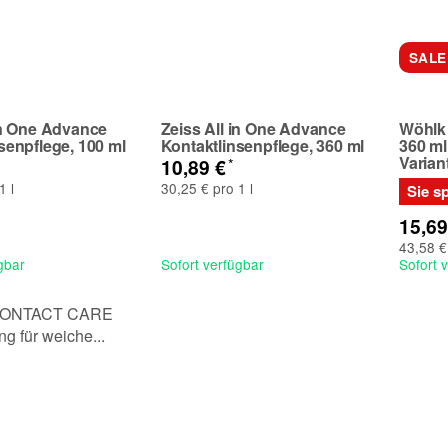
SALE
in One Advance
Zeiss All in One Advance
Wöhlk
senpflege, 100 ml
Kontaktlinsenpflege, 360 ml
360 ml
Varian
*
10,89 €
1 l
30,25 € pro 1 l
Sie s
15,6
43,58 €
gbar
Sofort verfügbar
Sofort 