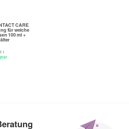
ONTACT CARE
ng für weiche
sen 100 ml +
älter
1 l
gbar
Beratung