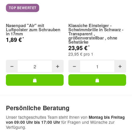
E-Mail
TOP BEWERTET
Nasenpad "Air" mit
Klassiche Einsteiger -
Telefon
Luftpolster zum Schrauben
Schwimmbrille in Schwarz -
in 17mm
Transparent ,
größenverstellbar , ohne
*
1,89 €
Sehstärke
*
23,95 €
23,95 € pro 1
Frage zum Artikel
Ihre Frage
Persönliche Beratung
Unser fachgeschultes Team steht Ihnen von
Montag bis Freitag
für Fragen und Wünsche zur
von 09:00 Uhr bis 17:00 Uhr
Verfügung.