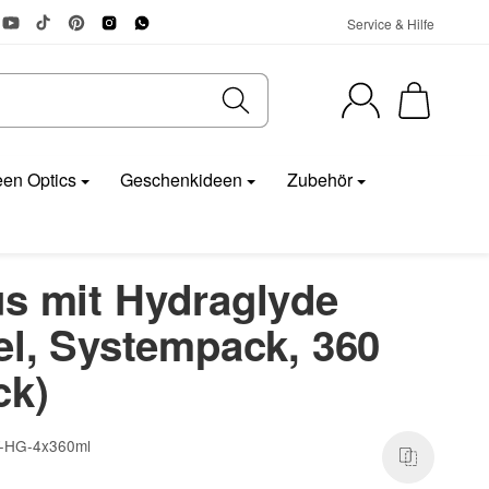
Service & Hilfe
en Optics
Geschenkideen
Zubehör
us mit Hydraglyde
el, Systempack, 360
ck)
-HG-4x360ml