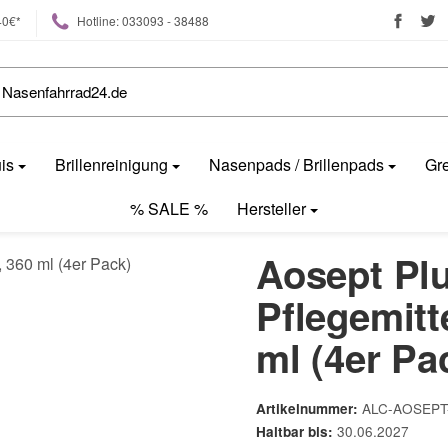
40€*
Hotline: 033093 - 38488
uis
Brillenreinigung
Nasenpads / Brillenpads
Gre
% SALE %
Hersteller
Aosept Pl
Pflegemitt
ml (4er Pa
ALC-AOSEPT
Artikelnummer:
30.06.2027
Haltbar bis: