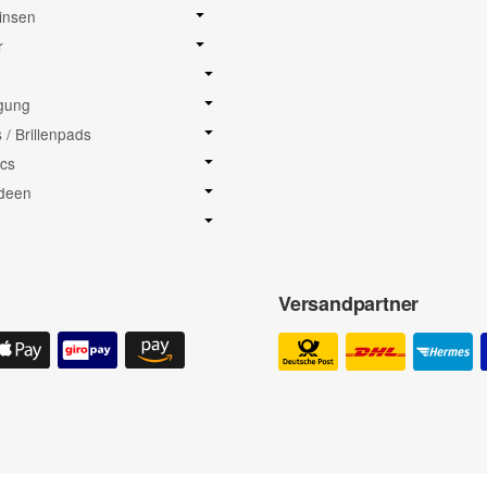
insen
r
igung
/ Brillenpads
cs
deen
Versandpartner