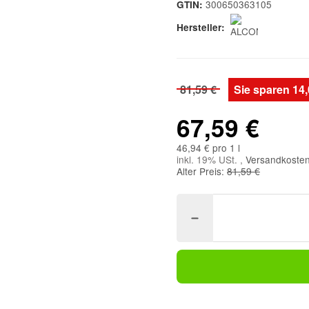
300650363105
GTIN:
Hersteller:
81,59 €
Sie sparen
14,
67,59 €
46,94 € pro 1 l
inkl. 19% USt. ,
Versandkosten
Alter Preis:
81,59 €