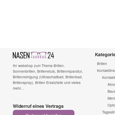
(* = Pflichtfelder)
Bitte beachten Sie unsere Datenschutzerklärung
Kategori
Brillen
Ihr webshop zum Thema Brillen,
Kontaktlin
Sonnenbrillen, Brillenetuis, Brillenreparatur,
Brillenreinigung (Ultraschallbad, Brillenbad,
Kontakt
Brillenspray), Brillen Ersatzteile und vieles
Alco
mehr...
Bau
Men
Opto
Widerruf eines Vertrags
Tagesli