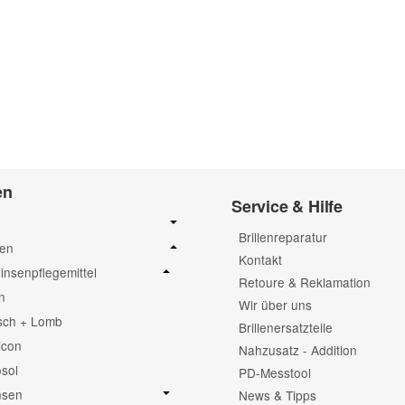
Frage abschicken
en
Service & Hilfe
Brillenreparatur
sen
Kontakt
linsenpflegemittel
Retoure & Reklamation
n
Wir über uns
sch + Lomb
Brillenersatzteile
icon
Nahzusatz - Addition
sol
PD-Messtool
nsen
News & Tipps