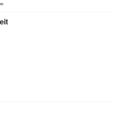
en
eit
Nachname