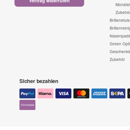
Vertrag widerrufen
Monatsl
Zubehö
Brillenetuis
Brillenrein
Nasenpads 
Green Opti
Geschenki
Zubehör
Sicher bezahlen