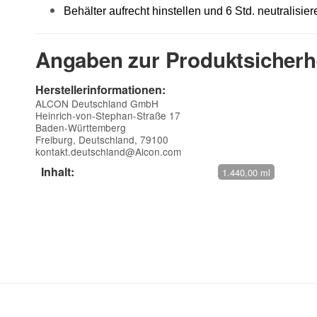
Behälter aufrecht hinstellen und 6 Std. neutralisier
Angaben zur Produktsicherh
Herstellerinformationen:
ALCON Deutschland GmbH
Heinrich-von-Stephan-Straße 17
Baden-Württemberg
Freiburg, Deutschland, 79100
kontakt.deutschland@Alcon.com
Inhalt:
1.440,00 ml
Kontaktdaten
Anwendungsempfehlung
Vorname
Anwendungsempfehlung
E-Mail