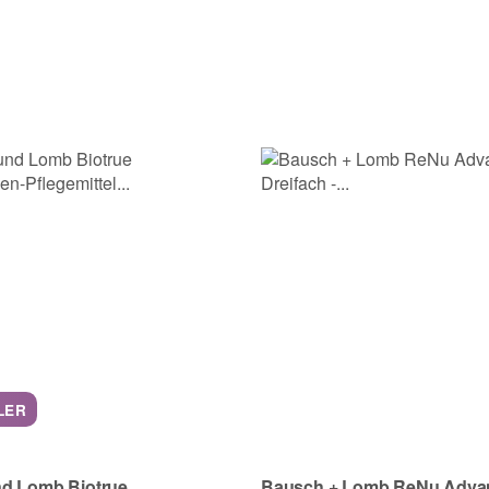
Nachname
LER
d Lomb Biotrue
Bausch + Lomb ReNu Adva