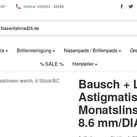
40€*
Hotline: 033093 - 38488
uis
Brillenreinigung
Nasenpads / Brillenpads
Gre
% SALE %
Hersteller
Bausch + 
Astigmatis
Monatslin
8.6 mm/DI