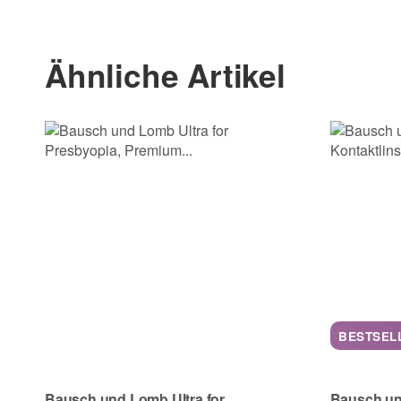
Kontaktdaten
Gebrauchsanweisung
Vorname
Ähnliche Artikel
Gebrauchsanweisung
E-Mail
Telefon
BESTSEL
Frage zum Artikel
Ihre Frage
Bausch und Lomb Ultra for
Bausch un