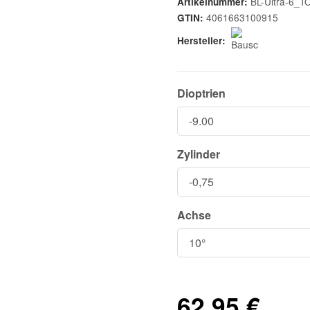
BL-Ultra-6_T
Artikelnummer:
4061663100915
GTIN:
Hersteller:
Dioptrien
Zylinder
Achse
62,95 €