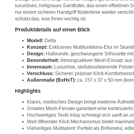
luxuriöses, hellgraues Samtfutter, das einen effektiven
nur einem sicheren Handgriff flüsterleise wieder verschl
schützt das, was Ihnen wichtig ist.
Produktdetails auf einen Blick
Modell:
Delta
Konzept:
Exklusives Multifunktions-Etui im Skandi
Design:
Halbrunde, geschwungene Silhouette mit 
Besonderheit:
Atmungsaktiver Mesh-Einsatz aus Me
Innenraum:
Luxuriöse, stoßabsorbierende Polster
Verschluss:
Sicherer, präziser Klick-Komfortversc
Außenmaße (BxHxT):
ca. 157 x 37 x 50 mm (kom
Highlights
Klares, nordisches Design bringt moderne Ästhetik
Smartes Mesh-Fenster garantiert eine kontinuierl
Hochwertiges Textil-Inlay schmiegt sich sanft an un
Weit öffnender Klick-Mechanismus bietet maxima
Vielseitiges Multitalent: Perfekt als Brillenetui, 