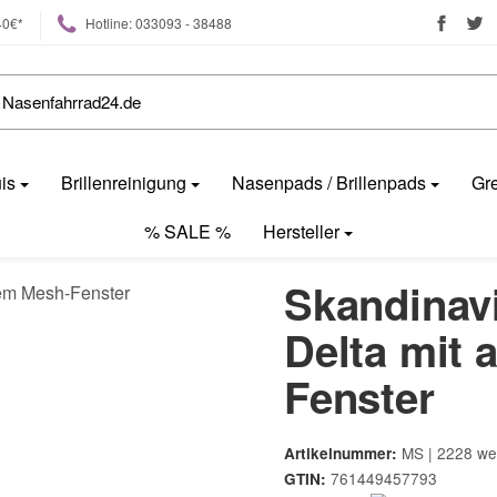
40€*
Hotline: 033093 - 38488
uis
Brillenreinigung
Nasenpads / Brillenpads
Gre
% SALE %
Hersteller
Skandinav
Delta mit
Fenster
MS | 2228 we
Artikelnummer:
761449457793
GTIN: