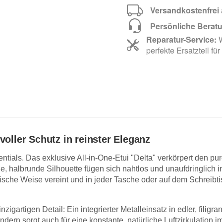
Versandkostenfrei
Persönliche Berat
Reparatur-Service:
W
perfekte Ersatzteil für
voller Schutz in reinster Eleganz
entials. Das exklusive All-in-One-Etui "Delta" verkörpert den p
 halbrunde Silhouette fügen sich nahtlos und unaufdringlich in
sche Weise vereint und in jeder Tasche oder auf dem Schreibtis
igartigen Detail: Ein integrierter Metalleinsatz in edler, filigra
ndern sorgt auch für eine konstante, natürliche Luftzirkulation 