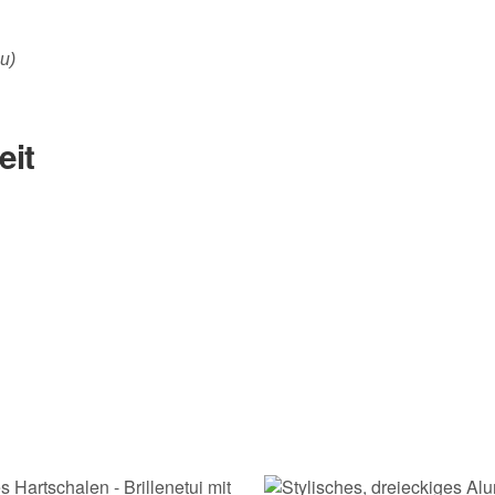
u)
eit
Nachname