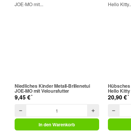
Telefon
Frage zum Artikel
Ihre Frage
Niedliches Kinder Metall-Brillenetui
Hübsches H
JOE-MO mit Veloursfutter
Hello Kitty
*
*
9,45 €
20,90 €
In den Warenkorb