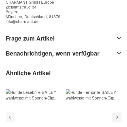
CHARMANT GmbH Europe
Zielstattstraße 34
Bayern
München, Deutschland, 81379
info@charmant.de
Frage zum Artikel
Benachrichtigen, wenn verfügbar
Kontaktdaten
Vorname
E-Mail
Ähnliche Artikel
Nachname
(* = Pflichtfelder)
Bitte beachten Sie unsere Datenschutzerklärung
Benachrichtigung anfordern
E-Mail