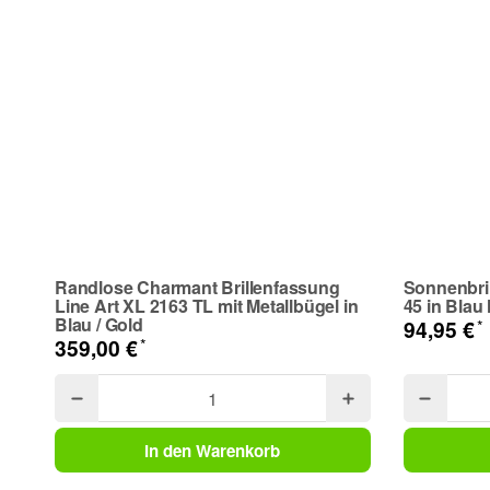
Telefon
Frage zum Artikel
Ihre Frage
Randlose Charmant Brillenfassung
Sonnenbri
Line Art XL 2163 TL mit Metallbügel in
45 in Blau
Blau / Gold
*
94,95 €
*
359,00 €
In den Warenkorb