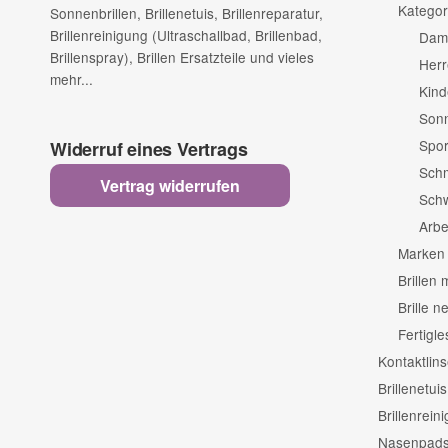
Kategor
Sonnenbrillen, Brillenetuis, Brillenreparatur,
Brillenreinigung (Ultraschallbad, Brillenbad,
Dame
Brillenspray), Brillen Ersatzteile und vieles
Herr
mehr...
Kind
Sonn
Spor
Widerruf eines Vertrags
Schm
Vertrag widerrufen
Schw
Arbe
Marken
Brillen 
Brille 
Fertigle
Kontaktlin
Brillenetuis
Brillenrein
Nasenpads 