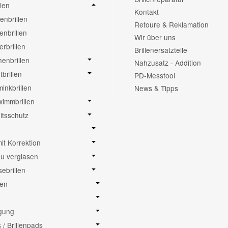
ien
Kontakt
nbrillen
Retoure & Reklamation
enbrillen
Wir über uns
erbrillen
Brillenersatzteile
enbrillen
Nahzusatz - Addition
tbrillen
PD-Messtool
inkbrillen
News & Tipps
immbrillen
itsschutz
mit Korrektion
neu verglasen
sebrillen
sen
igung
/ Brillenpads