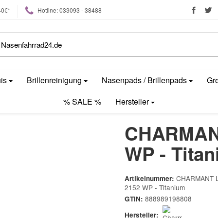
40€*
Hotline: 033093 - 38488
uis
Brillenreinigung
Nasenpads / Brillenpads
Gre
% SALE %
Hersteller
CHARMANT 
WP - Tita
CHARMANT Li
Artikelnummer:
2152 WP - Titanium
888989198808
GTIN:
Hersteller: