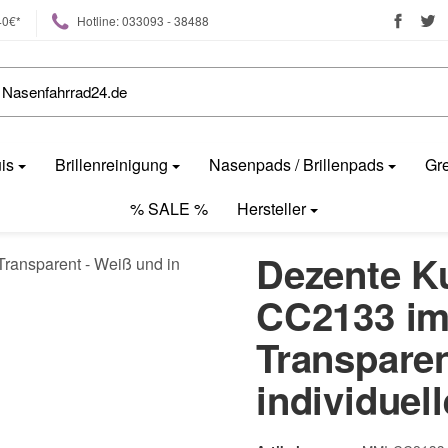
40€*
Hotline: 033093 - 38488
uis
Brillenreinigung
Nasenpads / Brillenpads
Gre
% SALE %
Hersteller
Dezente Ku
CC2133 im
Transparen
individuel