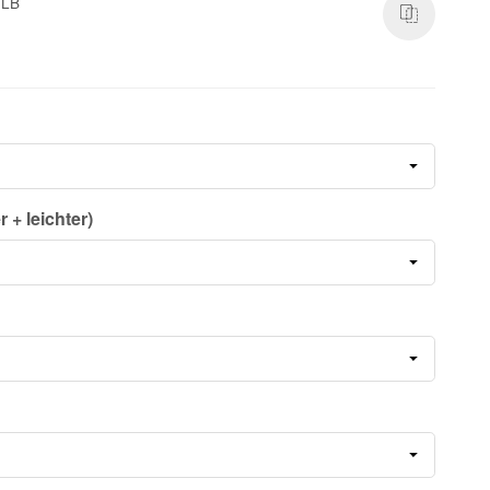
 LB
 + leichter)