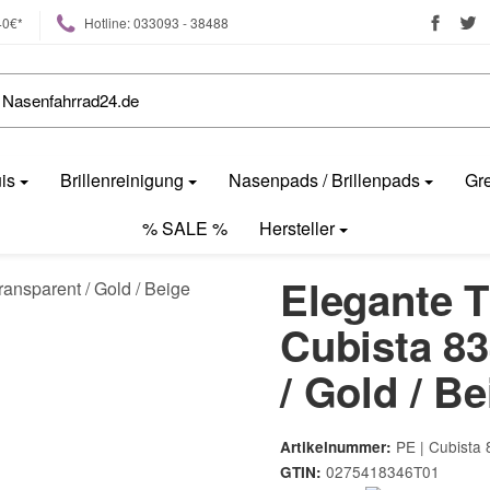
40€*
Hotline: 033093 - 38488
uis
Brillenreinigung
Nasenpads / Brillenpads
Gre
% SALE %
Hersteller
Elegante T
Cubista 83
/ Gold / Be
PE | Cubista
Artikelnummer:
0275418346T01
GTIN: