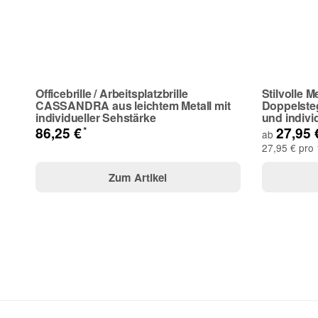
Frage zum Artikel
Ihre Frage
Officebrille / Arbeitsplatzbrille
Stilvolle M
CASSANDRA aus leichtem Metall mit
Doppelste
individueller Sehstärke
und indivi
*
86,25 €
27,95
ab
27,95 € pro 
Zum Artikel
(* = Pflichtfelder)
Bitte beachten Sie unsere Datenschutzerklärung