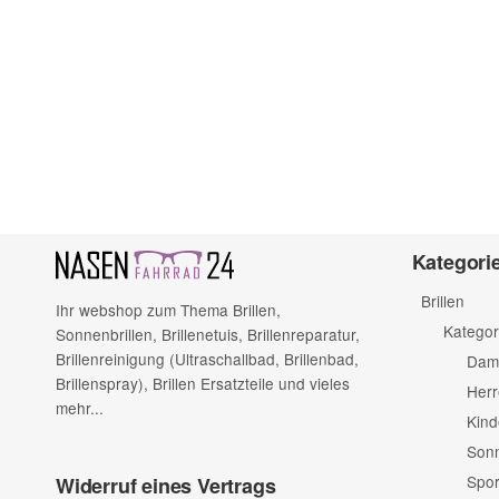
Kategori
Brillen
Ihr webshop zum Thema Brillen,
Kategor
Sonnenbrillen, Brillenetuis, Brillenreparatur,
Brillenreinigung (Ultraschallbad, Brillenbad,
Dame
Brillenspray), Brillen Ersatzteile und vieles
Herr
mehr...
Kind
Sonn
Spor
Widerruf eines Vertrags