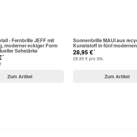
etall - Fernbrille JEFF mit
Sonnenbrille MAUI aus recy
g, moderner eckiger Form
Kunststoff in fünf moderne
dueller Sehstärke
*
28,95 €
*
 €
28,95 € pro Stk.
1
Zum Artikel
Zum Artikel