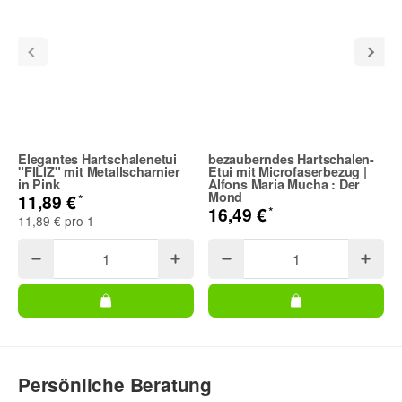
(* = Pflichtfelder)
Bitte beachten Sie unsere Datenschutzerklärung
Elegantes Hartschalenetui
bezauberndes Hartschalen-
"FILIZ" mit Metallscharnier
Etui mit Microfaserbezug |
in Pink
Alfons Maria Mucha : Der
Frage abschicken
Mond
*
11,89 €
*
16,49 €
11,89 € pro 1
Persönliche Beratung