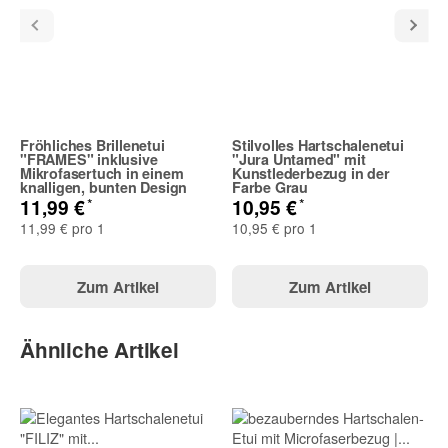
E-Mail
Fröhliches Brillenetui
Stilvolles Hartschalenetui
Telefon
"FRAMES" inklusive
"Jura Untamed" mit
Mikrofasertuch in einem
Kunstlederbezug in der
knalligen, bunten Design
Farbe Grau
*
*
11,99 €
10,95 €
11,99 € pro 1
10,95 € pro 1
Zum Artikel
Zum Artikel
Frage zum Artikel
Ihre Frage
Ähnliche Artikel