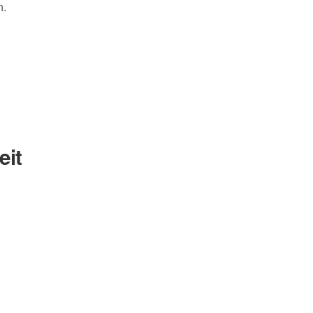
n.
eit
Nachname