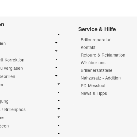
en
Service & Hilfe
Brillenreparatur
ien
Kontakt
Retoure & Reklamation
mit Korrektion
Wir über uns
neu verglasen
Brillenersatzteile
sebrillen
Nahzusatz - Addition
sen
PD-Messtool
News & Tipps
igung
/ Brillenpads
cs
deen