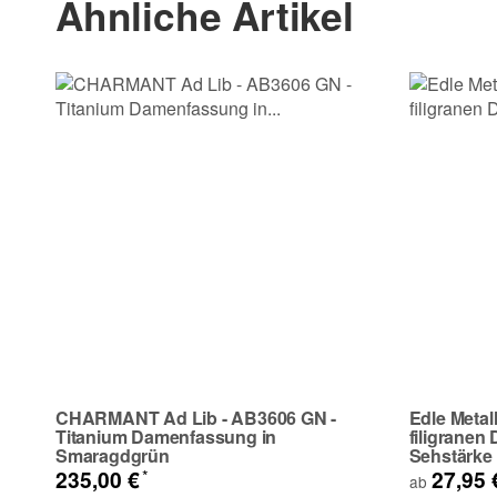
Ähnliche Artikel
E-Mail
Telefon
Frage zum Artikel
Ihre Frage
CHARMANT Ad Lib - AB3606 GN -
Edle Metal
Titanium Damenfassung in
filigranen 
Smaragdgrün
Sehstärke
*
235,00 €
27,95
ab