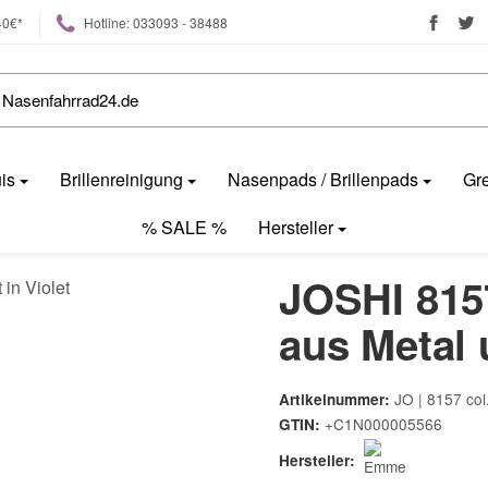
40€*
Hotline: 033093 - 38488
uis
Brillenreinigung
Nasenpads / Brillenpads
Gre
% SALE %
Hersteller
JOSHI 8157
aus Metal 
JO | 8157 col
Artikelnummer:
+C1N000005566
GTIN:
Hersteller: