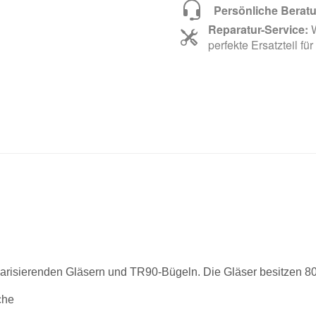
Persönliche Berat
Reparatur-Service:
W
perfekte Ersatzteil für
larisierenden Gläsern und TR90-Bügeln. Die Gläser besitzen 
che