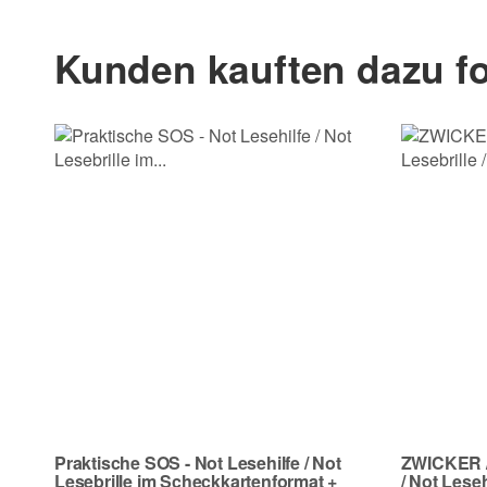
Vorname
Kunden kauften dazu fo
E-Mail
Telefon
Frage zum Artikel
Ihre Frage
Praktische SOS - Not Lesehilfe / Not
ZWICKER /
Lesebrille im Scheckkartenformat +
/ Not Leseh