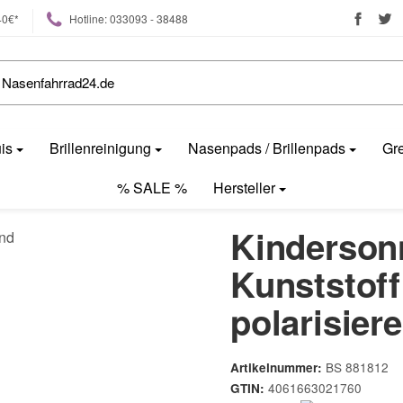
40€*
Hotline: 033093 - 38488
uis
Brillenreinigung
Nasenpads / Brillenpads
Gre
% SALE %
Hersteller
Kindersonn
Kunststoff 
polarisier
BS 881812
Artikelnummer:
4061663021760
GTIN: