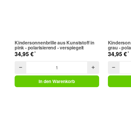
Kindersonnenbrille aus Kunststoff in
Kindersonn
pink - polarisierend - verspiegelt
grau - pola
*
*
34,95 €
34,95 €
In den Warenkorb