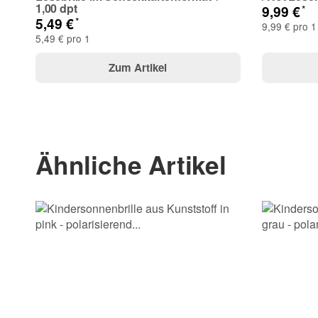
1,00 dpt
*
9,99 €
*
5,49 €
9,99 € pro 1
5,49 € pro 1
Zum Artikel
(* = Pflichtfelder)
Ähnliche Artikel
Bitte beachten Sie unsere Datenschutzerklärung