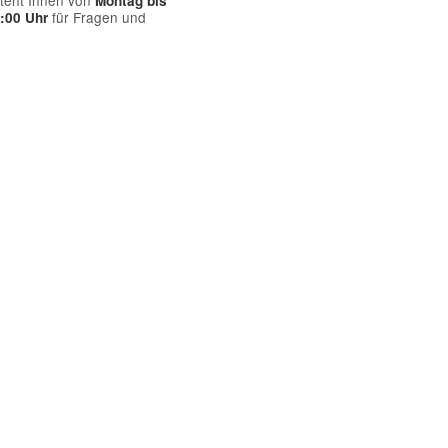
teht Ihnen von
Montag bis
für Fragen und
7:00 Uhr