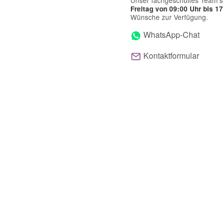
Unser fachgeschultes Team s
Freitag von 09:00 Uhr bis 1
Wünsche zur Verfügung.
WhatsApp-Chat
Kontaktformular
Frage zum Artikel
Ihre Frage
(* = Pflichtfelder)