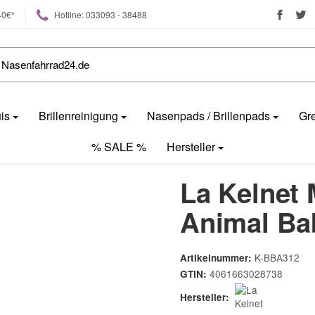
40€*
Hotline: 033093 - 38488
uis
Brillenreinigung
Nasenpads / Brillenpads
Gre
% SALE %
Hersteller
La Kelnet 
Animal Ba
K-BBA312
Artikelnummer:
4061663028738
GTIN:
Hersteller: