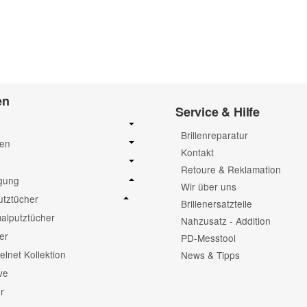
Frage abschicken
en
Service & Hilfe
Brillenreparatur
sen
Kontakt
Retoure & Reklamation
igung
Wir über uns
putztücher
Brillenersatzteile
alputztücher
Nahzusatz - Addition
er
PD-Messtool
elnet Kollektion
News & Tipps
ve
r