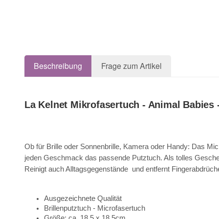
Beschreibung
Frage zum Artikel
La Kelnet Mikrofasertuch - Animal Babies
Ob für Brille oder Sonnenbrille, Kamera oder Handy: Das Micro
jeden Geschmack das passende Putztuch. Als tolles Geschenk
Reinigt auch Alltagsgegenstände und entfernt Fingerabdrüche
Ausgezeichnete Qualität
Brillenputztuch - Microfasertuch
Größe: ca. 18,5 x 18,5cm