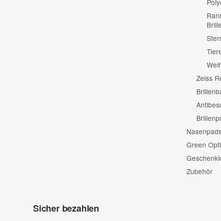
Poly
Rann
Bril
Ster
Tier
Wei
Zeiss R
Brillenb
Antibes
Brillen
Nasenpads 
Green Opti
Geschenki
Zubehör
Sicher bezahlen