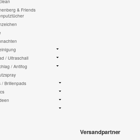
clean
enberg & Friends
lenputztücher
nzeichen
e
hnachten
einigung
ad / Ultraschall
chlag / Antifog
putzspray
/ Brillenpads
cs
deen
Versandpartner