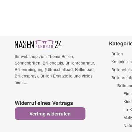
Bitte beachten Sie unsere Datenschutzerklärung
Kategori
Brillen
Ihr webshop zum Thema Brillen,
Kontaktlin
Sonnenbrillen, Brillenetuis, Brillenreparatur,
Brillenreinigung (Ultraschallbad, Brillenbad,
Brillenetuis
Brillenspray), Brillen Ersatzteile und vieles
Brillenrein
mehr...
Brillen
Einm
Kind
Widerruf eines Vertrags
La K
Vertrag widerrufen
Moti
Natu