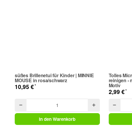
süßes Brillenetui für Kinder | MINNIE
Tolles Mic
MOUSE in rosa/schwarz
reinigen -
Motiv
*
10,95 €
*
2,99 €
In den Warenkorb