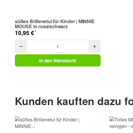
Frage zum Artikel
Ihre Frage
süßes Brillenetui für Kinder | MINNIE
MOUSE in rosa/schwarz
*
10,95 €
In den Warenkorb
(* = Pflichtfelder)
Kunden kauften dazu fo
Bitte beachten Sie unsere Datenschutzerklärung