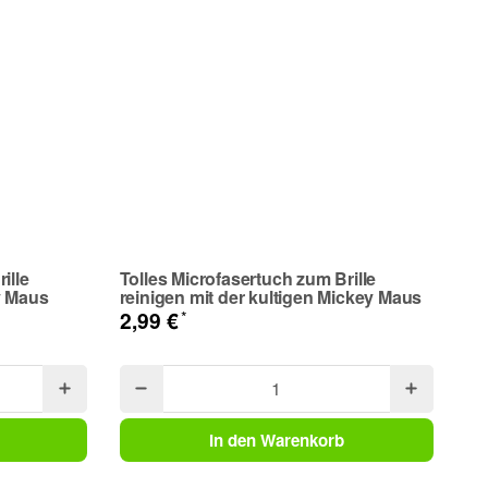
ille
Tolles Microfasertuch zum Brille
Sp
y Maus
reinigen mit der kultigen Mickey Maus
x 
Fa
*
2,99 €
2,
1,4
In den Warenkorb