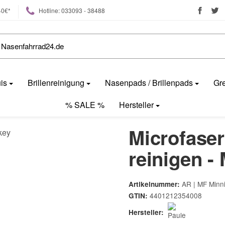
40€*
Hotline: 033093 - 38488
uis
Brillenreinigung
Nasenpads / Brillenpads
Gre
% SALE %
Hersteller
Microfaser
reinigen -
AR | MF Minn
Artikelnummer:
4401212354008
GTIN:
Hersteller: