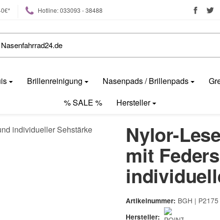
40€*
Hotline: 033093 - 38488
uis
Brillenreinigung
Nasenpads / Brillenpads
Gre
% SALE %
Hersteller
Nylor-Lese
mit Feders
individuel
BGH | P2175
Artikelnummer:
Hersteller: