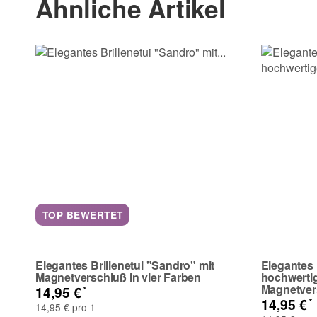
Ähnliche Artikel
(* = Pflichtfelder)
Bitte beachten Sie unsere Datenschutzerklärung
TOP BEWERTET
Elegantes Brillenetui "Sandro" mit
Elegantes 
Magnetverschluß in vier Farben
hochwertig
Magnetver
*
14,95 €
*
14,95 €
14,95 € pro 1