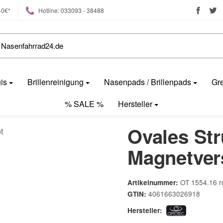
40€*
Hotline: 033093 - 38488
uis
Brillenreinigung
Nasenpads / Brillenpads
Gre
% SALE %
Hersteller
Ovales Str
Magnetver
OT 1554.16 r
Artikelnummer:
4061663026918
GTIN:
Hersteller: