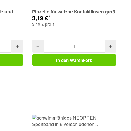
te und
Pinzette für weiche Kontaktlinsen groß
EY
Ei
*
3,19 €
St
3,19 € pro 1
9,
9,9
In den Warenkorb