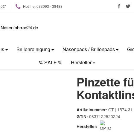
40€*
Hotline: 033093 - 38488
uis
Brillenreinigung
Nasenpads / Brillenpads
Gre
% SALE %
Hersteller
Pinzette f
Kontaktlin
OT | 1574.31
Artikelnummer:
0637122520224
GTIN:
Hersteller: