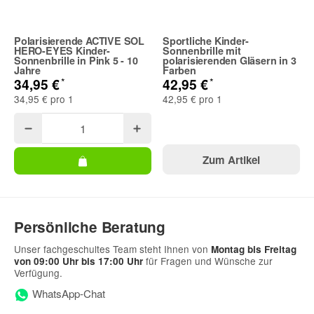
Polarisierende ACTIVE SOL
Sportliche Kinder-
Telefon
HERO-EYES Kinder-
Sonnenbrille mit
Sonnenbrille in Pink 5 - 10
polarisierenden Gläsern in 3
Jahre
Farben
*
*
34,95 €
42,95 €
34,95 € pro 1
42,95 € pro 1
Frage zum Artikel
Zum Artikel
Ihre Frage
Persönliche Beratung
Unser fachgeschultes Team steht Ihnen von
Montag bis Freitag
für Fragen und Wünsche zur
von 09:00 Uhr bis 17:00 Uhr
Verfügung.
WhatsApp-Chat