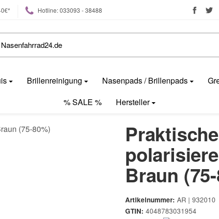
40€*
Hotline: 033093 - 38488
uis
Brillenreinigung
Nasenpads / Brillenpads
Gre
% SALE %
Hersteller
Praktische
polarisier
Braun (75
AR | 932010
Artikelnummer:
4048783031954
GTIN: