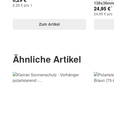
138x36m
6,29 € pro 1
*
24,95 €
24,95 € pro 
Zum Artikel
(* = Pflichtfelder)
Ähnliche Artikel
Bitte beachten Sie unsere Datenschutzerklärung