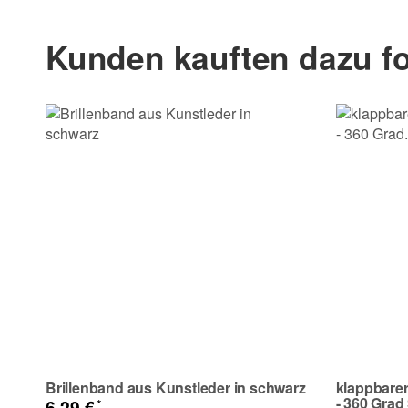
Vorname
Kunden kauften dazu fo
E-Mail
Telefon
Frage zum Artikel
Ihre Frage
Brillenband aus Kunstleder in schwarz
klappbare
- 360 Grad
*
6,29 €