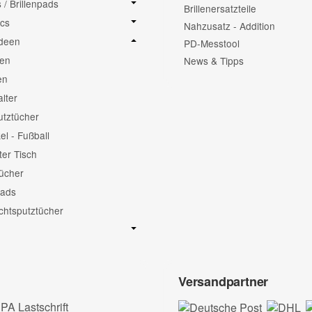
/ Brillenpads
Brillenersatzteile
cs
Nahzusatz - Addition
deen
PD-Messtool
hen
News & Tipps
en
alter
putztücher
el - Fußball
er Tisch
ücher
ads
htsputztücher
Versandpartner