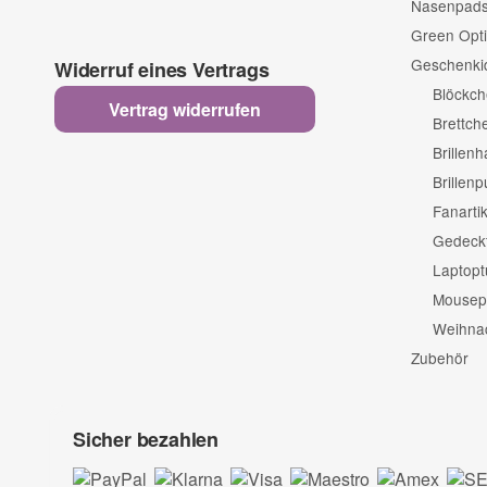
Nasenpads 
Green Opti
Geschenki
Widerruf eines Vertrags
Blöckc
Vertrag widerrufen
Brettch
Brillenh
Brillen
Fanartik
Gedeckt
Laptopt
Mousep
Weihnac
Zubehör
Sicher bezahlen