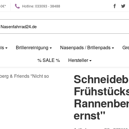
40€*
Hotline: 033093 - 38488
uis
Brillenreinigung
Nasenpads / Brillenpads
Gre
% SALE %
Hersteller
Schneidebr
Frühstück
Rannenber
ernst"