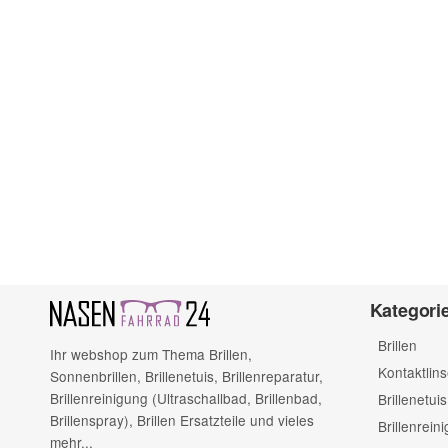
(* = Pflichtfelder)
Bitte beachten Sie unsere Datenschutzerklärung
Kategori
Brillen
Ihr webshop zum Thema Brillen,
Kontaktlin
Sonnenbrillen, Brillenetuis, Brillenreparatur,
Brillenreinigung (Ultraschallbad, Brillenbad,
Brillenetuis
Brillenspray), Brillen Ersatzteile und vieles
Brillenrein
mehr...