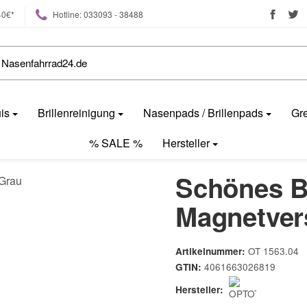
40€*
Hotline: 033093 - 38488
uis
Brillenreinigung
Nasenpads / Brillenpads
Gre
% SALE %
Hersteller
Schönes Br
Magnetver
OT 1563.04
Artikelnummer:
4061663026819
GTIN:
Hersteller: