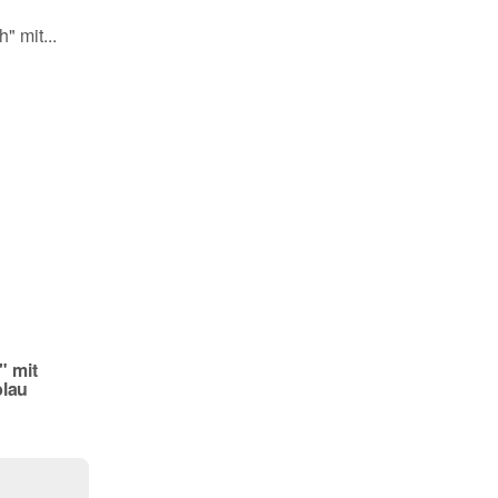
" mit
blau