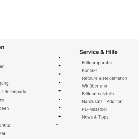
Frage abschicken
en
Service & Hilfe
Brillenreparatur
sen
Kontakt
Retoure & Reklamation
igung
Wir über uns
/ Brillenpads
Brillenersatzteile
cs
Nahzusatz - Addition
deen
PD-Messtool
News & Tipps
chutz
ser