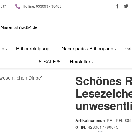
40€*
Hotline: 033093 - 38488
uis
Brillenreinigung
Nasenpads / Brillenpads
Gre
% SALE %
Hersteller
Schönes R
Lesezeich
unwesentl
RF - RFL 885
Artikelnummer:
4260017760045
GTIN: