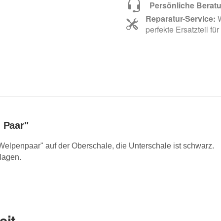
Persönliche Berat
Reparatur-Service:
W
perfekte Ersatzteil für
 Paar"
elpenpaar" auf der Oberschale, die Unterschale ist schwarz.
lagen.
eit