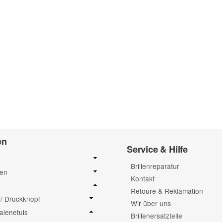
en
Service & Hilfe
Brillenreparatur
sen
Kontakt
Retoure & Reklamation
/ Druckknopf
Wir über uns
alenetuis
Brillenersatzteile