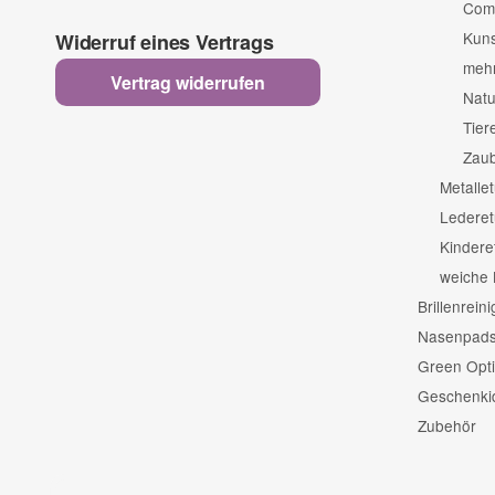
Comi
Kuns
Widerruf eines Vertrags
mehr
Vertrag widerrufen
Natu
Tier
Zaub
Metallet
Lederet
Kindere
weiche B
Brillenrein
Nasenpads 
Green Opti
Geschenki
Zubehör