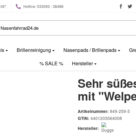
40€*
Hotline: 033093 - 38488
uis
Brillenreinigung
Nasenpads / Brillenpads
Gre
% SALE %
Hersteller
Sehr süßes
mit "Welp
849-259-5
Artikelnummer:
4401203064008
GTIN:
Hersteller: