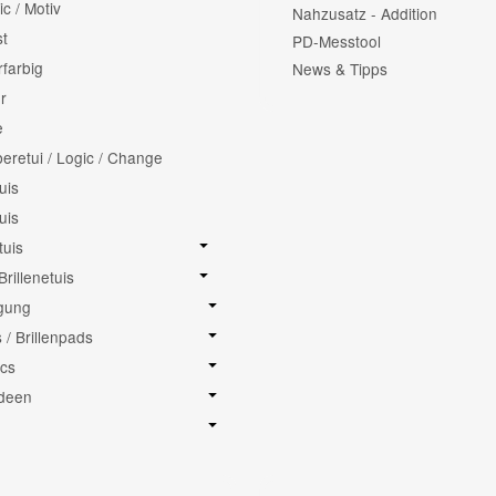
c / Motiv
Nahzusatz - Addition
t
PD-Messtool
farbig
News & Tipps
r
e
eretui / Logic / Change
uis
uis
tuis
rillenetuis
igung
/ Brillenpads
cs
deen