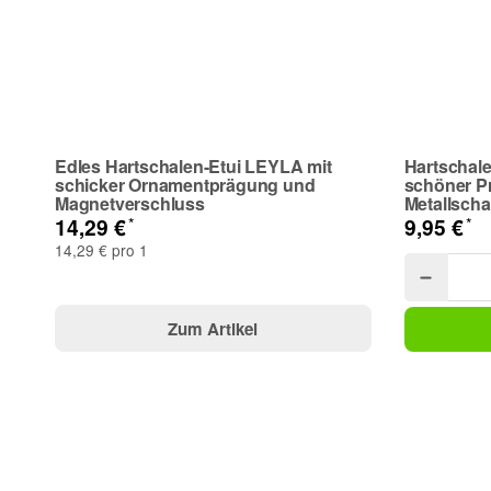
Frage zum Artikel
Ihre Frage
Edles Hartschalen-Etui LEYLA mit
Hartschale
schicker Ornamentprägung und
schöner P
Magnetverschluss
Metallscha
*
*
14,29 €
9,95 €
14,29 € pro 1
Zum Artikel
(* = Pflichtfelder)
Bitte beachten Sie unsere Datenschutzerklärung