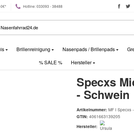
40€*
Hotline: 033093 - 38488
uis
Brillenreinigung
Nasenpads / Brillenpads
Gre
% SALE %
Hersteller
Specxs Mic
- Schwein
MF I Specxs
Artikelnummer:
4061663139205
GTIN:
Hersteller: