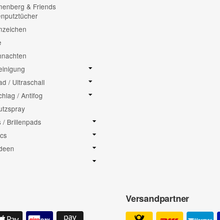
enberg & Friends
lenputztücher
nzeichen
e
hnachten
einigung
ad / Ultraschall
chlag / Antifog
putzspray
/ Brillenpads
cs
deen
Versandpartner