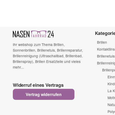
Bitte beachten Sie unsere Datenschutzerklärung
Kategori
Brillen
Ihr webshop zum Thema Brillen,
Kontaktlin
Sonnenbrillen, Brillenetuis, Brillenreparatur,
Brillenreinigung (Ultraschallbad, Brillenbad,
Brillenetuis
Brillenspray), Brillen Ersatzteile und vieles
Brillenrein
mehr...
Brillen
Einm
Kind
Widerruf eines Vertrags
La K
Vertrag widerrufen
Moti
Natu
Poly