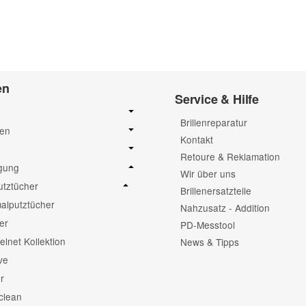
Frage abschicken
en
Service & Hilfe
Brillenreparatur
sen
Kontakt
Retoure & Reklamation
igung
Wir über uns
putztücher
Brillenersatzteile
alputztücher
Nahzusatz - Addition
er
PD-Messtool
elnet Kollektion
News & Tipps
ve
r
clean