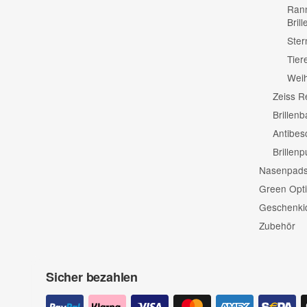
Rann
Bril
Ster
Tier
Wei
Zeiss R
Brillenb
Antibes
Brillen
Nasenpads 
Green Opti
Geschenki
Zubehör
Sicher bezahlen