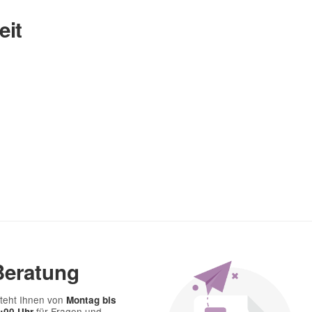
eit
Nachname
Beratung
teht Ihnen von
Montag bis
für Fragen und
7:00 Uhr