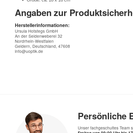
Größe: ca. 18 x 18 cm
Angaben zur Produktsicherh
Herstellerinformationen:
Ursula Hotstegs GmbH
An der Seidenweberei 32
Nordrhein-Westfalen
Geldern, Deutschland, 47608
info@uoptik.de
Kontaktdaten
Vorname
E-Mail
Persönliche 
Telefon
Unser fachgeschultes Team s
Freitag von 09:00 Uhr bis 1