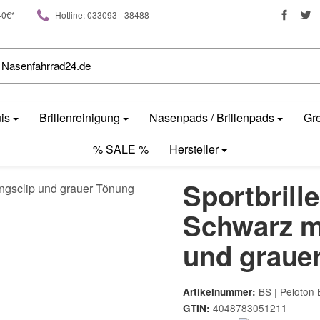
40€*
Hotline: 033093 - 38488
uis
Brillenreinigung
Nasenpads / Brillenpads
Gre
% SALE %
Hersteller
Sportbril
Schwarz m
und graue
BS | Peloton 
Artikelnummer:
4048783051211
GTIN: