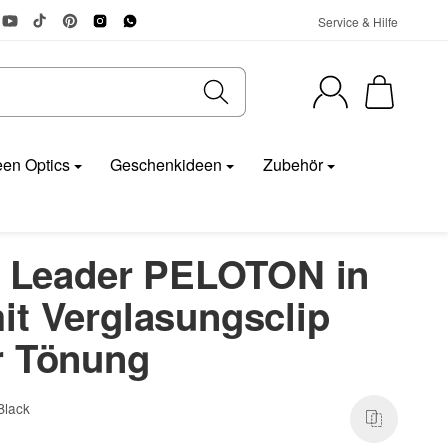
Service & Hilfe
en Optics
Geschenkideen
Zubehör
le Leader PELOTON in
it Verglasungsclip
r Tönung
Black