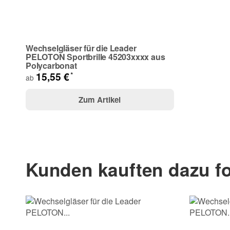
Ihre Frage
Wechselgläser für die Leader
PELOTON Sportbrille 45203xxxx aus
Polycarbonat
*
15,55 €
ab
Zum Artikel
(* = Pflichtfelder)
Kunden kauften dazu fo
Bitte beachten Sie unsere Datenschutzerklärung