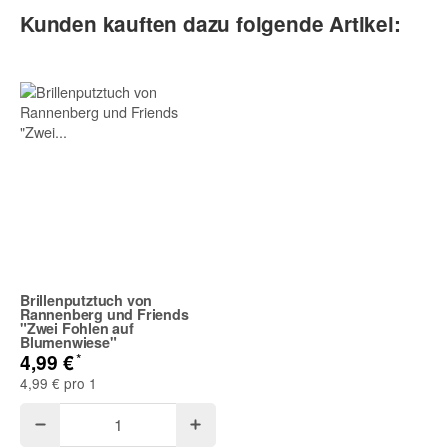
Kontaktdaten
Kunden kauften dazu folgende Artikel:
Vorname
Nachname
E-Mail
Brillenputztuch von
Telefon
Rannenberg und Friends
"Zwei Fohlen auf
Blumenwiese"
*
4,99 €
4,99 € pro 1