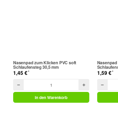
Telefon
Frage zum Artikel
Ihre Frage
Nasenpad zum Klicken PVC soft
Nasenpad 
Schlaufensteg 30,5 mm
Schlaufen
*
*
1,45 €
1,59 €
In den Warenkorb