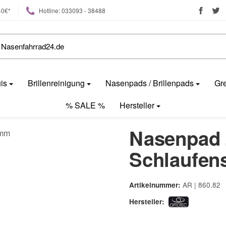
40€*
Hotline: 033093 - 38488
uis
Brillenreinigung
Nasenpads / Brillenpads
Gre
% SALE %
Hersteller
Nasenpad 
Schlaufen
AR | 860.82
Artikelnummer:
Hersteller: