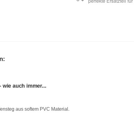
perfekte Ersatzteil für
n:
 wie auch immer...
ensteg aus softem PVC Material.