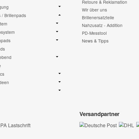
Retoure & Reklamation
igung
Wir über uns
/ Brillenpads
Brillenersatzteile
stem
Nahzusatz - Addition
bsystem
PD-Messtool
hpads
News & Tipps
ads
lebend
e
cs
deen
Versandpartner