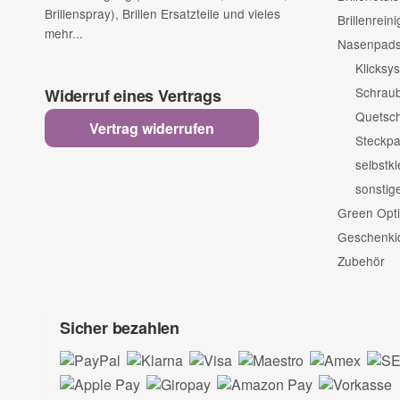
Brillenspray), Brillen Ersatzteile und vieles
Brillenrein
mehr...
Nasenpads 
Klicksy
Schrau
Widerruf eines Vertrags
Quetsc
Vertrag widerrufen
Steckp
selbstk
sonstig
Green Opti
Geschenki
Zubehör
Sicher bezahlen