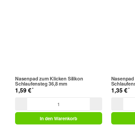
Telefon
Frage zum Artikel
Ihre Frage
Nasenpad zum Klicken Silikon
Nasenpad 
Schlaufensteg 36,8 mm
Schlaufen
*
*
1,59 €
1,35 €
In den Warenkorb