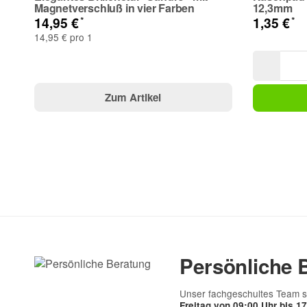
Magnetverschluß in vier Farben
12,3mm
*
*
14,95 €
1,35 €
14,95 € pro 1
Zum Artikel
Persönliche 
Unser fachgeschultes Team s
Freitag von 09:00 Uhr bis 1