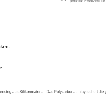
perfekte Ersatzteil für
cken:
e
nsteg aus Silikonmaterial. Das Polycarbonat-Inlay sichert die