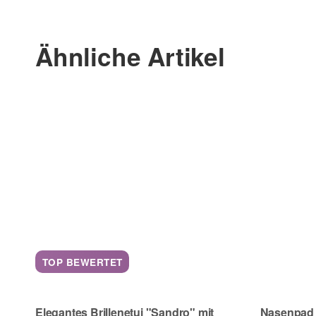
(* = Pflichtfelder)
Ähnliche Artikel
Bitte beachten Sie unsere Datenschutzerklärung
TOP BEWERTET
Elegantes Brillenetui "Sandro" mit
Nasenpad 