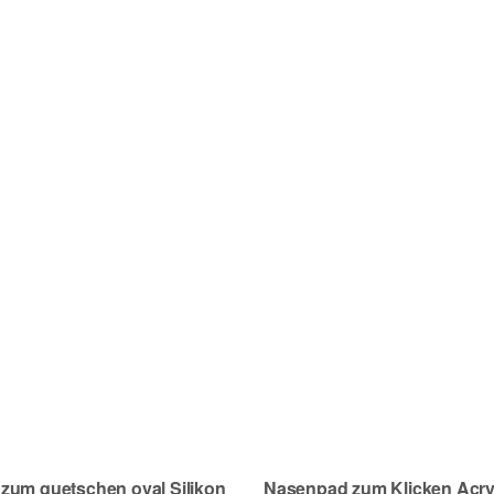
Frage abschicken
zum quetschen oval Silikon
Nasenpad zum Klicken Acry