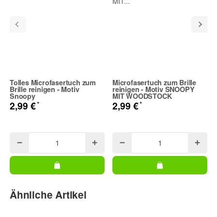
(* = Pflichtfelder)
Bitte beachten Sie unsere Datenschutzerklärung
Frage abschicken
Tolles Microfasertuch zum
Microfasertuch zum Brille
Brille reinigen - Motiv
reinigen - Motiv SNOOPY
Snoopy
MIT WOODSTOCK
*
*
2,99 €
2,99 €
Ähnliche Artikel