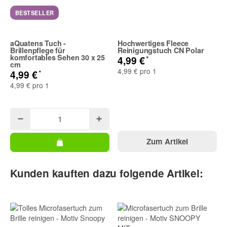
E-Mail
BESTSELLER
aQuatens Tuch -
Hochwertiges Fleece
Telefon
Brillenpflege für
Reinigungstuch CN Polar
komfortables Sehen 30 x 25
*
4,99 €
cm
4,99 € pro 1
*
4,99 €
4,99 € pro 1
Frage zum Artikel
Ihre Frage
Zum Artikel
Kunden kauften dazu folgende Artikel: